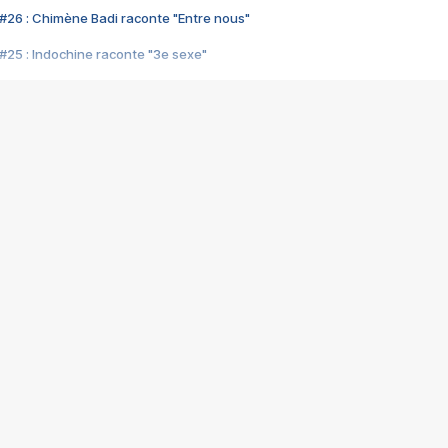
#26 : Chimène Badi raconte "Entre nous"
#25 : Indochine raconte "3e sexe"
#24 : Zaho raconte "C'est chelou"
#23 : Patrick Bruel raconte "Au café des délices"
#22 : Kyo raconte "Le chemin"
#21 : Nolwenn Leroy raconte "Cassé"
#20 : Patrick Hernandez raconte "Born to be alive"
#19 : Lorie raconte "Près de moi"
#18 : Michael Jones raconte "A nos actes manqués" (avec Jean-Jacque
#17 : Khaled raconte "Aïcha"
#16 : Corneille raconte "Parce qu'on vient de loin"
#15 : Indochine raconte "L'aventurier"